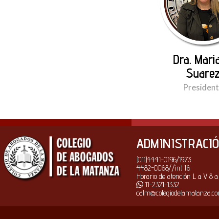
Dra. Mari
Suare
Presiden
ADMINISTRACI
(011)4441-0196/1973
4482-0068//int 16
Horario de atención L a V 8 a
11-2321-1332
calm@colegiodelamatanza.c