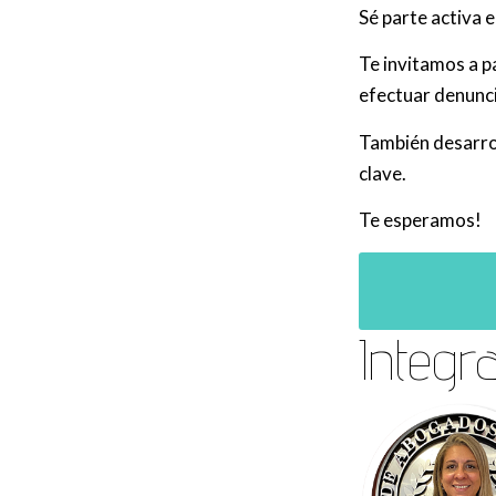
Sé parte activa e
Te invitamos a p
efectuar denunci
También desarrol
clave.
Te esperamos!
Integr