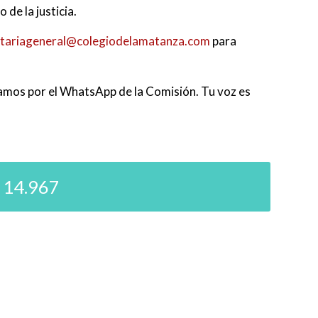
 de la justicia.
etariageneral@colegiodelamatanza.com
para
amos por el WhatsApp de la Comisión. Tu voz es
 14.967