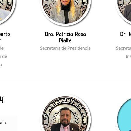
berto
Dra. Patricia Rosa
Dr. 
r
Piatta
de
Secretaría de Presidencia
Secreta
n de
In
ia
 y
il a