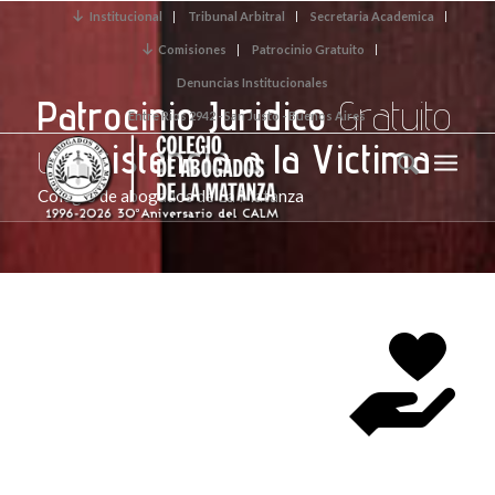
Institucional
Tribunal Arbitral
Secretaria Academica
Comisiones
Patrocinio Gratuito
Denuncias Institucionales
Patrocinio Juridico
Gratuito
Entre Rios 2942 - San Justo - Buenos Aires
y
Asistencia a la Victima
Colegio de abogados de La Matanza