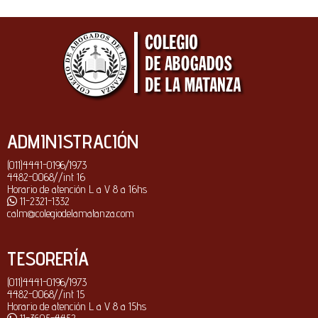
ADMINISTRACIÓN
(011)4441-0196/1973
4482-0068//int 16
Horario de atención L a V 8 a 16hs
11-2321-1332
calm@colegiodelamatanza.com
TESORERÍA
(011)4441-0196/1973
4482-0068//int 15
Horario de atención L a V 8 a 15hs