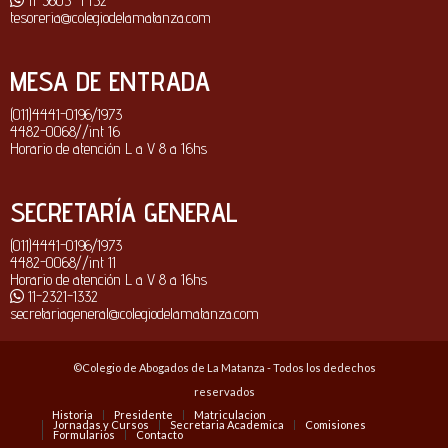
11-3605-4452
tesoreria@colegiodelamatanza.com
MESA DE ENTRADA
(011)4441-0196/1973
4482-0068//int 16
Horario de atención L a V 8 a 16hs
SECRETARÍA GENERAL
(011)4441-0196/1973
4482-0068//int 11
Horario de atención L a V 8 a 16hs
11-2321-1332
secretariageneral@colegiodelamatanza.com
©Colegio de Abogados de La Matanza - Todos los dedechos
reservados
Historia
Presidente
Matriculacion
Jornadas y Cursos
Secretaria Academica
Comisiones
Formularios
Contacto