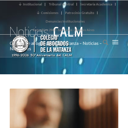
Institucional
Tribunal Arbitral
Secretaria Academica
Comisiones
Patrocinio Gratuito
Denuncias Institucionales
Noticias
CALM
Entre Rios 2942 - San Justo - Buenos Aires
Colegio de abogados de La Matanza – Noticias –
Novedades